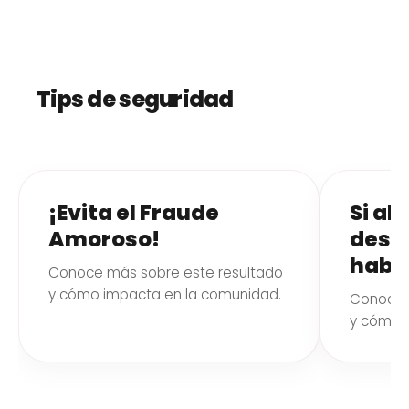
Tips de seguridad
¡Evita el Fraude
Si al
Amoroso!
desc
habla
Conoce más sobre este resultado
y cómo impacta en la comunidad.
Conoce 
y cómo 