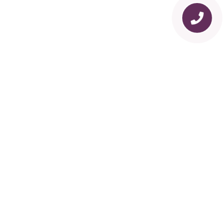
Un puente de confianza entre la ciudadanía y
las autoridades para recuperar la seguridad y
la justicia.